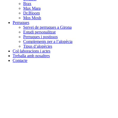
Brax
Max Mara
Dr.Bloom
Mos Mosh
Perruques
Servei de perruques a Girona
Estudi personalitzat
Perruques i postissos
Complements per a l’alopècia
Tipus d’alopècies
Col·laboracions i actes
Treballa amb nosaltres
Contacte