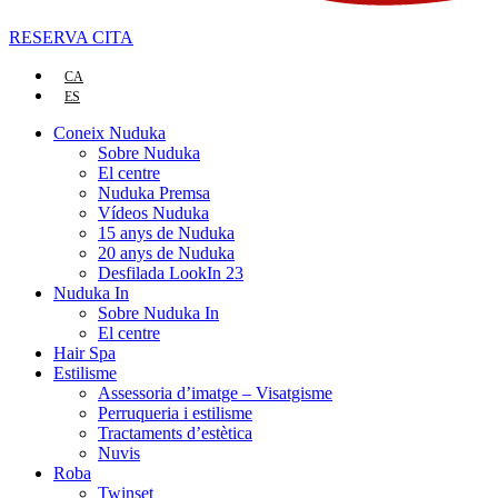
RESERVA CITA
CA
ES
Coneix Nuduka
Sobre Nuduka
El centre
Nuduka Premsa
Vídeos Nuduka
15 anys de Nuduka
20 anys de Nuduka
Desfilada LookIn 23
Nuduka In
Sobre Nuduka In
El centre
Hair Spa
Estilisme
Assessoria d’imatge – Visatgisme
Perruqueria i estilisme
Tractaments d’estètica
Nuvis
Roba
Twinset