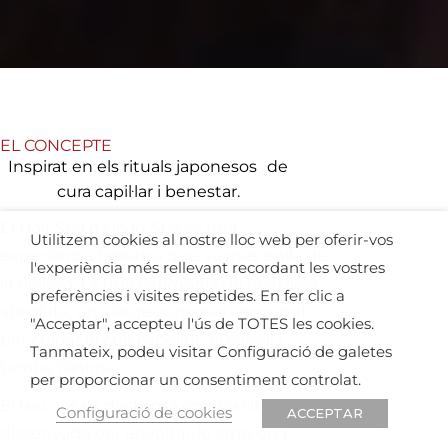
EL CONCEPTE
Inspirat en els rituals japonesos de
cura capil·lar i benestar.
El Hair Spa o Head Spa és una
Utilitzem cookies al nostre lloc web per oferir-vos
experiència holística que va més enllà de
l'experiència més rellevant recordant les vostres
la bellesa. És una cerimònia de relaxació
preferències i visites repetides. En fer clic a
absoluta, un viatge sensorial concebut
"Acceptar", accepteu l'ús de TOTES les cookies.
per cuidar el cuir cabellut, el cabell i
Tanmateix, podeu visitar Configuració de galetes
també l’ànima.
per proporcionar un consentiment controlat.
El teu cos es destensa en una llitera
Configuració de cookies
ACCEPTAR
dissenyada per envoltar-lo amb una